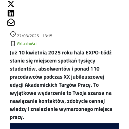
Share on Twitter
Share on Linkedin
Share on Mailto
Data dodania
access_time
27/03/2025 - 13:15
Kategorie
bookmark_border
Aktualności
Już 10 kwietnia 2025 roku hala EXPO-Łódź
stanie się miejscem spotkań tysięcy
studentów, absolwentów i ponad 110
pracodawców podczas XX jubileuszowej
edycji Akademickich Targów Pracy. To
wyjątkowe wydarzenie to Twoja szansa na
nawiązanie kontaktów, zdobycie cennej
wiedzy i znalezienie wymarzonego miejsca
pracy.
Image