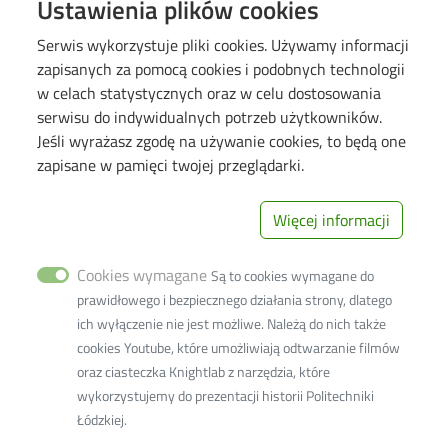
Ustawienia plików cookies
Strona główna PŁ
Serwis wykorzystuje pliki cookies. Używamy informacji
Wikamp
zapisanych za pomocą cookies i podobnych technologii
Web Dziekanat
w celach statystycznych oraz w celu dostosowania
Biblioteka PŁ
serwisu do indywidualnych potrzeb użytkowników.
Jeśli wyrażasz zgodę na używanie cookies, to będą one
Rekrutacja PŁ
zapisane w pamięci twojej przeglądarki.
Koronawirus - informacje i zarządzenia PŁ
Deklaracja dostępności cyfrowej
Więcej informacji
Image
Cookies wymagane
Są to cookies wymagane do
prawidłowego i bezpiecznego działania strony, dlatego
ich wyłączenie nie jest możliwe. Należą do nich także
cookies Youtube, które umożliwiają odtwarzanie filmów
oraz ciasteczka Knightlab z narzędzia, które
Wydział Biotechnologii i Nauk o Żywności
wykorzystujemy do prezentacji historii Politechniki
ul. Wólczańska 171/173
Łódzkiej.
90-530 Łódź