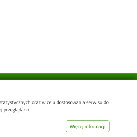
Linki:
 statystycznych oraz w celu dostosowania serwisu do
Strona główna PŁ
 przeglądarki.
arnej i
Wikamp
Web Dziekanat
Więcej informacji
h i
Biblioteka PŁ