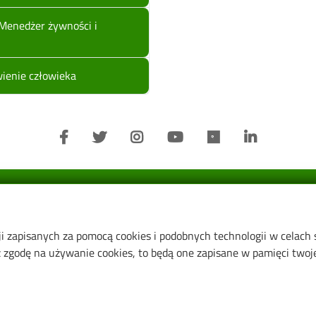
Menedżer żywności i
wienie człowieka
Informacje o:
ji zapisanych za pomocą cookies i podobnych technologii w celach
Wydział
zgodę na używanie cookies, to będą one zapisane w pamięci twojej
Instytut Biotechnologii Molekul
Przemysłowej
Instytut Surowców Naturalnyc