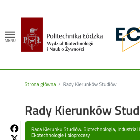
- Strona gł
menu
MENU
Strona główna
Rady Kierunków Studiów
Rady Kierunków Stu
Share on Fb
Rada Kierunku Studiów: Biotechnologia, Industrial 
Ekotechnologie i bioprocesy
Share on Twitter