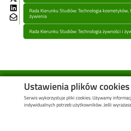
Share on Linkedin
Rada Kierunku Studiów: Technologia kosmetyków, 
Share on Mailto
żywienia
Rada Kierunku Studiów: Technologia żywności i ży
Image
Ustawienia plików cookies
Serwis wykorzystuje pliki cookies. Używamy informac
indywidualnych potrzeb użytkowników. Jeśli wyrażasz 
Wydział Biotechnologii i Nauk o Żywności
ul. Wólczańska 171/173