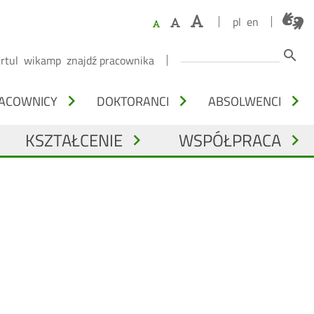
pl
en
Szukaj
search
irtul
wikamp
znajdź pracownika
chevron_right
chevron_right
chevron_right
ACOWNICY
DOKTORANCI
ABSOLWENCI
KSZTAŁCENIE
WSPÓŁPRACA
chevron_right
chevron_right