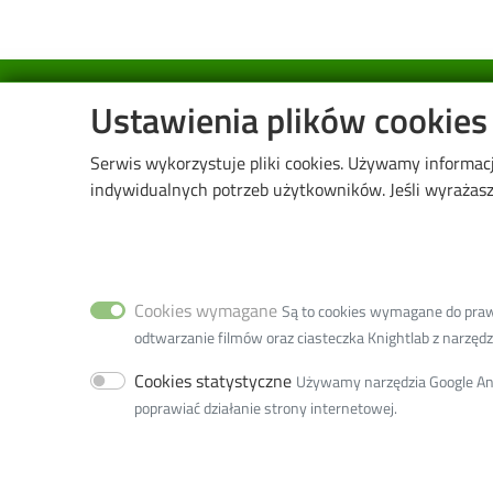
Image
Ustawienia plików cookies
Serwis wykorzystuje pliki cookies. Używamy informac
indywidualnych potrzeb użytkowników. Jeśli wyrażasz 
Wydział Biotechnologii i Nauk o Żywności
ul. Wólczańska 171/173
90-530 Łódź
Cookies wymagane
Są to cookies wymagane do prawid
tel. (42) 631-34-03 - Sekretariat
odtwarzanie filmów oraz ciasteczka Knightlab z narzędzia
tel. (42) 631-34-00,
(42) 631-34-06 - Dziekanat
Cookies statystyczne
Używamy narzędzia Google Anal
email:
w5w5d@adm.p.lodz.pl
poprawiać działanie strony internetowej.
adres do doręczeń elektronicznych (ADE):
AE:PL-77859-99877-ERVVB-29