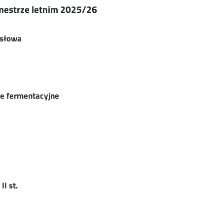
estrze letnim 2025/26
ysłowa
ie fermentacyjne
czelni
II st.