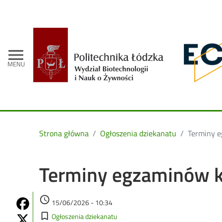
- Strona gł
menu
MENU
Strona główna
Ogłoszenia dziekanatu
Terminy 
Terminy egzaminów 
Data dodania
access_time
Share on Fb
15/06/2026 - 10:34
Kategorie
Share on Twitter
bookmark_border
Ogłoszenia dziekanatu