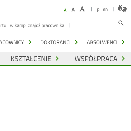
pl
en
Szukaj
search
irtul
wikamp
znajdź pracownika
chevron_right
chevron_right
chevron_right
ACOWNICY
DOKTORANCI
ABSOLWENCI
KSZTAŁCENIE
WSPÓŁPRACA
chevron_right
chevron_right