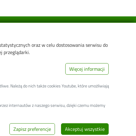
Linki:
 statystycznych oraz w celu dostosowania serwisu do
Strona główna PŁ
 przeglądarki.
arnej i
Wikamp
Web Dziekanat
Więcej informacji
h i
Biblioteka PŁ
Rekrutacja PŁ
liwe. Należą do nich także cookies Youtube, które umożliwiają
i i
Koronawirus - informacje i zarządzenia
PŁ
a przez internautów z naszego serwisu, dzięki czemu możemy
Żywności
Deklaracja dostępności cyfrowej
iskowej
dzania
Zapisz preferencje
Akceptuj wszystkie