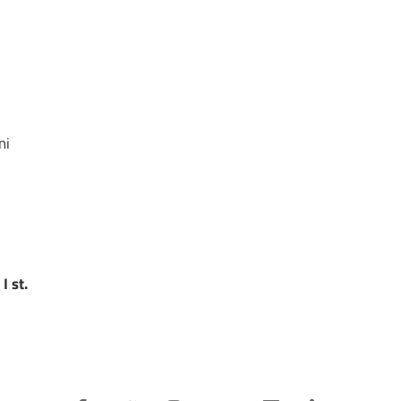
ni
I st.