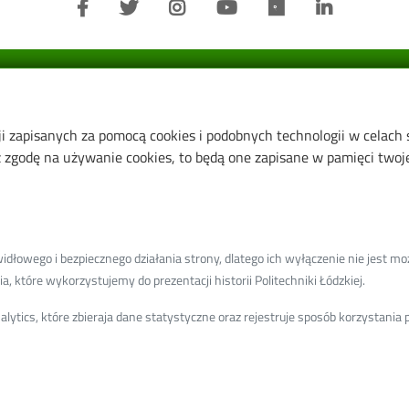
Informacje o:
ji zapisanych za pomocą cookies i podobnych technologii w celach
Wydział
zgodę na używanie cookies, to będą one zapisane w pamięci twojej
Instytut Biotechnologii Molekul
Przemysłowej
Instytut Surowców Naturalnyc
Kosmetyków
łowego i bezpiecznego działania strony, dlatego ich wyłączenie nie jest moż
Instytut Technologii Fermentacj
, które wykorzystujemy do prezentacji historii Politechniki Łódzkiej.
Mikrobiologii
ytics, które zbieraja dane statystyczne oraz rejestruje sposób korzystani
Instytut Technologii i Analizy 
Katedra Biotechnologii Środow
Katedra Cukrownictwa i Zarzą
Bezpieczeństwem Żywności