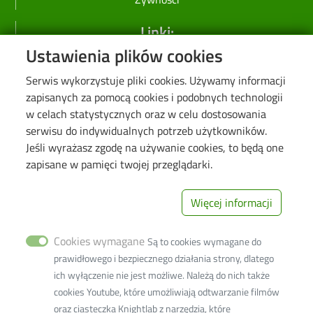
Linki:
Ustawienia plików cookies
Strona główna PŁ
Serwis wykorzystuje pliki cookies. Używamy informacji
Wikamp
zapisanych za pomocą cookies i podobnych technologii
Web Dziekanat
w celach statystycznych oraz w celu dostosowania
Biblioteka PŁ
serwisu do indywidualnych potrzeb użytkowników.
Jeśli wyrażasz zgodę na używanie cookies, to będą one
Rekrutacja PŁ
zapisane w pamięci twojej przeglądarki.
Koronawirus - informacje i zarządzenia PŁ
Deklaracja dostępności cyfrowej
Więcej informacji
Image
Cookies wymagane
Są to cookies wymagane do
prawidłowego i bezpiecznego działania strony, dlatego
ich wyłączenie nie jest możliwe. Należą do nich także
cookies Youtube, które umożliwiają odtwarzanie filmów
oraz ciasteczka Knightlab z narzędzia, które