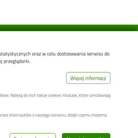
Linki:
 statystycznych oraz w celu dostosowania serwisu do
Strona główna PŁ
 przeglądarki.
arnej i
Wikamp
Web Dziekanat
Więcej informacji
h i
Biblioteka PŁ
Rekrutacja PŁ
liwe. Należą do nich także cookies Youtube, które umożliwiają
i i
Koronawirus - informacje i zarządzenia
PŁ
a przez internautów z naszego serwisu, dzięki czemu możemy
Żywności
Deklaracja dostępności cyfrowej
iskowej
dzania