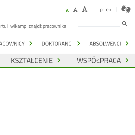
pl
en
Szukaj
search
irtul
wikamp
znajdź pracownika
chevron_right
chevron_right
chevron_right
ACOWNICY
DOKTORANCI
ABSOLWENCI
KSZTAŁCENIE
WSPÓŁPRACA
chevron_right
chevron_right