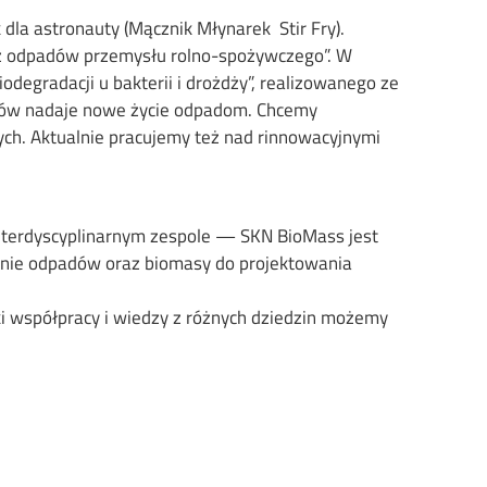
la astronauty (Mącznik Młynarek Stir Fry).
z odpadów przemysłu rolno-spożywczego”. W
egradacji u bakterii i drożdży”, realizowanego ze
któw nadaje nowe życie odpadom. Chcemy
nych. Aktualnie pracujemy też nad rinnowacyjnymi
 interdyscyplinarnym zespole — SKN BioMass jest
anie odpadów oraz biomasy do projektowania
ki współpracy i wiedzy z różnych dziedzin możemy