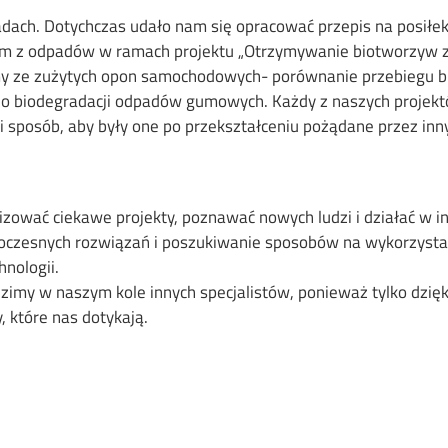
ach. Dotychczas udało nam się opracować przepis na posiłek d
em z odpadów w ramach projektu „Otrzymywanie biotworzyw 
y ze zużytych opon samochodowych- porównanie przebiegu biod
 do biodegradacji odpadów gumowych. Każdy z naszych proje
ki sposób, aby były one po przekształceniu pożądane przez in
alizować ciekawe projekty, poznawać nowych ludzi i działać w
owoczesnych rozwiązań i poszukiwanie sposobów na wykorzyst
nologii.
dzimy w naszym kole innych specjalistów, ponieważ tylko dzię
 które nas dotykają.