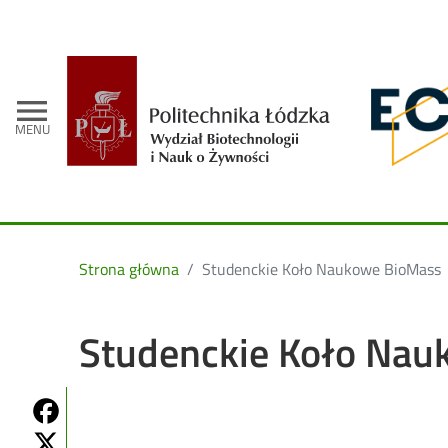
- Strona gł
menu
MENU
Strona główna
Studenckie Koło Naukowe BioMass
Studenckie Koło Na
Share on Fb
Share on Twitter