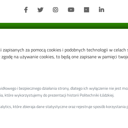
Informacje o:
ji zapisanych za pomocą cookies i podobnych technologii w celach
Wydział
zgodę na używanie cookies, to będą one zapisane w pamięci twojej
Instytut Biotechnologii Molekul
Przemysłowej
Instytut Surowców Naturalnyc
Kosmetyków
łowego i bezpiecznego działania strony, dlatego ich wyłączenie nie jest moż
Instytut Technologii Fermentacj
, które wykorzystujemy do prezentacji historii Politechniki Łódzkiej.
Mikrobiologii
ytics, które zbieraja dane statystyczne oraz rejestruje sposób korzystani
Instytut Technologii i Analizy 
Katedra Biotechnologii Środow
Katedra Cukrownictwa i Zarzą