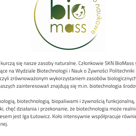
bko kurczą się nasze zasoby naturalne. Członkowie SKN BioMass
ce na Wydziale Biotechnologii i Nauk o Żywności Politechniki 
i, czyli zrównoważonym wykorzystaniem zasobów biologiczny
aszych zainteresowań znajdują się m.in. biotechnologia środo
gią, biotechnologią, biopaliwami i żywnością funkcjonalną, a 
i, chęć działania i przekonanie, że biotechnologia może real
zesem jest Iga Łutowicz. Koło intensywnie współpracuje równi
nej.