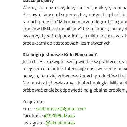
Nasze projekty
Wiemy, że można wydobyć potencjał ukryty w odpad
Pracowaliśmy nad super wytrzymałym bioplastiki
ramach projektu "Mikrobiologiczna degradacja gum
środków RKN, zatrudniliśmy" też mikroorganizmy
wykorzystywać odpady, których nikt nie chce, w ta
produktami do zastosowań kosmetycznych.
Dla kogo jest nasze Koło Naukowe?
Jeśli chcesz rozwijać swoją wiedzę w praktyce, re
miejscem dla Ciebie. Interesuje nas tworzenie n
nowych, bardziej zrównoważonych produktów i tech
Nie musisz być związany z biotechnologią. Mile wi
próbować znaleźć odpowiedź na globalne problemy,
Znajdź nas!
Email:
sknbiomass@gmail.com
Facebook:
@SKNBioMass
Instagram:
@sknbiomass