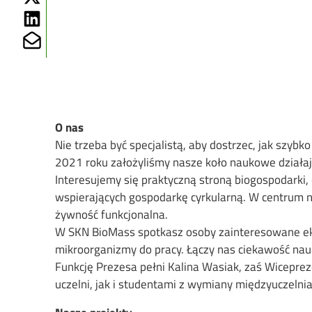
Share on Linkedin
Share on Mailto
O nas
Nie trzeba być specjalistą, aby dostrzec, jak szy
2021 roku założyliśmy nasze koło naukowe działają
Interesujemy się praktyczną stroną biogospodark
wspierających gospodarkę cyrkularną. W centrum n
żywność funkcjonalna.
W SKN BioMass spotkasz osoby zainteresowane ekolo
mikroorganizmy do pracy. Łączy nas ciekawość nauk
Funkcję Prezesa pełni Kalina Wasiak, zaś Wicepre
uczelni, jak i studentami z wymiany międzyuczelnia